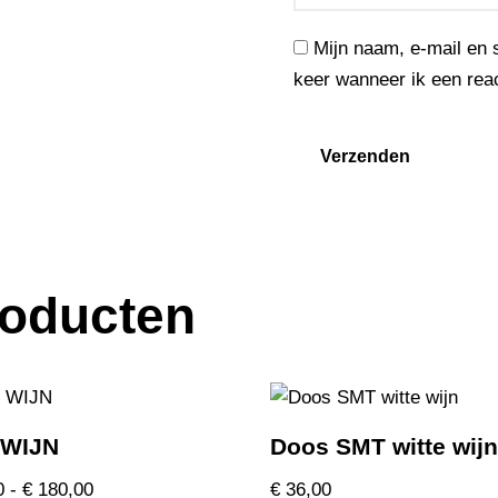
Mijn naam, e-mail en 
keer wanneer ik een reac
roducten
 WIJN
Doos SMT witte wij
0
-
€
180,00
€
36,00