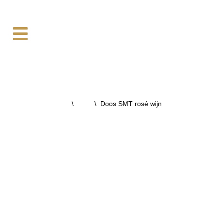
Ga
naar
de
inhoud
Home
\
Wijn
\
Doos SMT rosé wijn