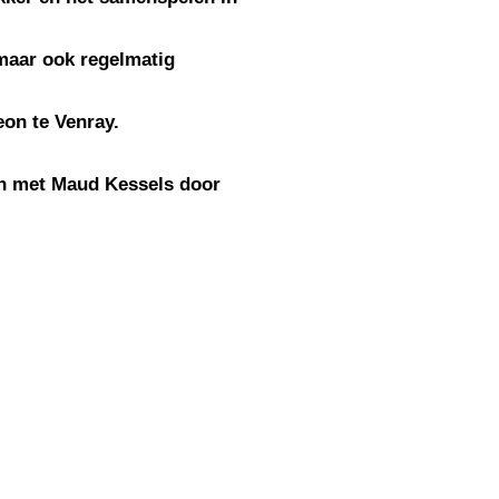
 maar ook regelmatig
eon te Venray.
men met Maud Kessels door