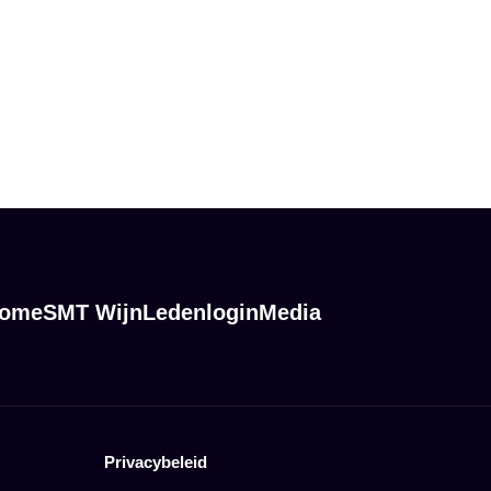
Lesgeld →
ome
SMT Wijn
Ledenlogin
Media
Privacybeleid