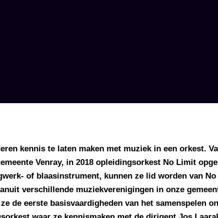
ren kennis te laten maken met muziek in een orkest. Van
meente Venray, in 2018 opleidingsorkest No Limit opger
gwerk- of blaasinstrument, kunnen ze lid worden van No 
vanuit verschillende muziekverenigingen in onze gemeent
 ze de eerste basisvaardigheden van het samenspelen o
gsorkest waar ze kennismaken met de dirigent Jos Laara