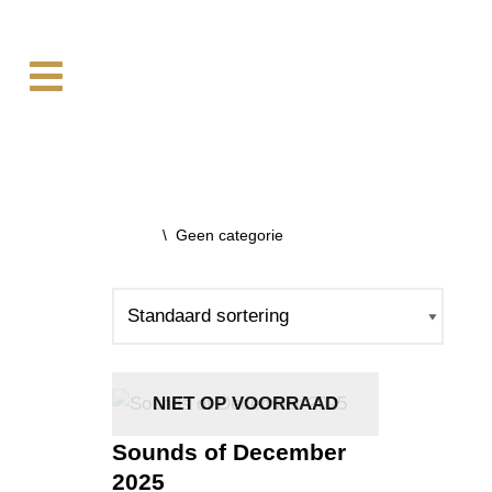
Ga
naar
de
inhoud
Home
\
Geen categorie
NIET OP VOORRAAD
Sounds of December
2025