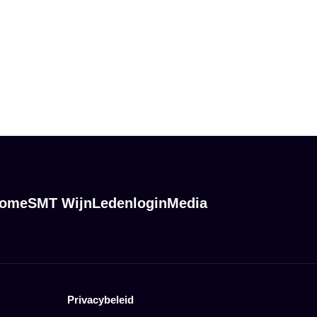
ome
SMT Wijn
Ledenlogin
Media
Privacybeleid